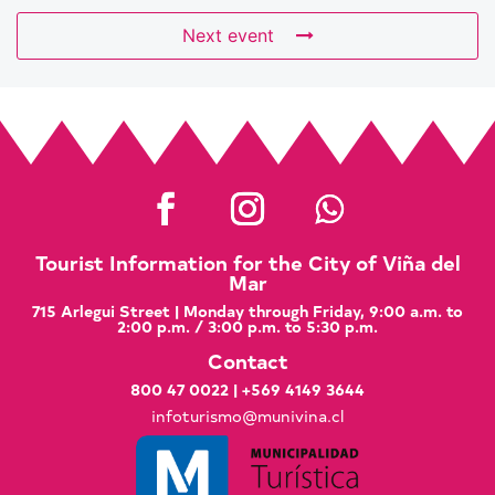
Next event
Tourist Information for the City of Viña del
Mar
715 Arlegui Street | Monday through Friday, 9:00 a.m. to
2:00 p.m. / 3:00 p.m. to 5:30 p.m.
Contact
800 47 0022
|
+569 4149 3644
infoturismo@munivina.cl