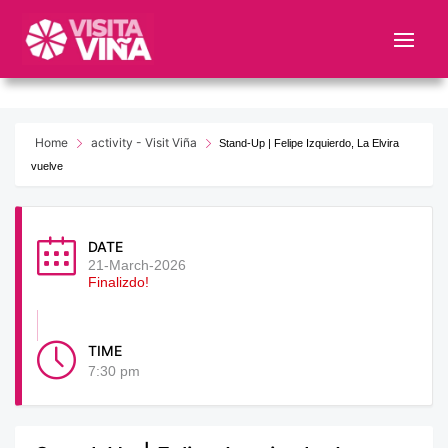
Nota:
este
sitio
web
incluye
un
Home
activity - Visit Viña
Stand-Up | Felipe Izquierdo, La Elvira
sistema
vuelve
de
accesibilidad.
DATE
21-March-2026
Finalizdo!
TIME
7:30 pm