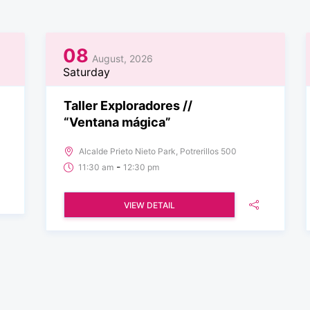
08
August, 2026
Saturday
Taller Exploradores //
“Ventana mágica”
Alcalde Prieto Nieto Park, Potrerillos 500
-
11:30 am
12:30 pm
VIEW DETAIL