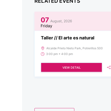
RELATED EVENTS
07
August, 2026
Friday
Taller // El arte es natural
Alcalde Prieto Nieto Park, Potrerillos 500
-
3:00 pm
4:00 pm
VIEW DETAIL