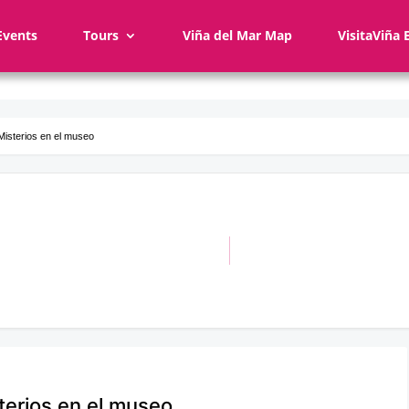
Events
Tours
Viña del Mar Map
VisitaViña 
 Misterios en el museo
sterios en el museo