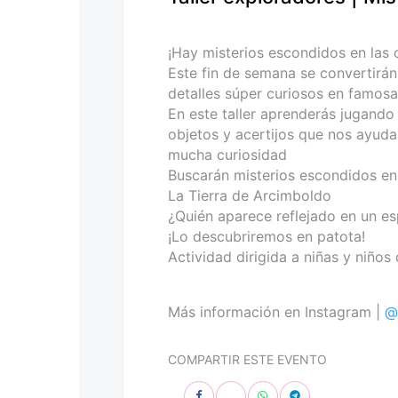
personas
con
discapacidad
¡Hay misterios escondidos en las 
visual
Este fin de semana se convertirán
que
detalles súper curiosos en famosa
están
En este taller aprenderás jugando 
usando
objetos y acertijos que nos ayuda
un
mucha curiosidad
lector
Buscarán misterios escondidos en
de
La Tierra de Arcimboldo
pantalla;
¿Quién aparece reflejado en un e
Presione
¡Lo descubriremos en patota!
Control-
Actividad dirigida a niñas y niños
F10
para
abrir
Más información en Instagram |
@
un
menú
COMPARTIR ESTE EVENTO
de
accesibilidad.