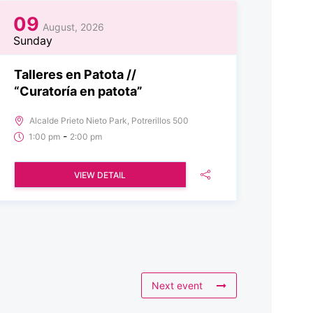
09
August, 2026
Sunday
Talleres en Patota //
“Curatoría en patota”
Alcalde Prieto Nieto Park, Potrerillos 500
-
1:00 pm
2:00 pm
VIEW DETAIL
Next event