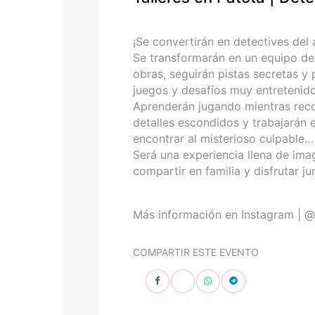
personas
con
discapacidad
¡Se convertirán en detectives del 
visual
Se transformarán en un equipo de
que
obras, seguirán pistas secretas y
están
juegos y desafíos muy entretenid
usando
Aprenderán jugando mientras recorr
un
detalles escondidos y trabajarán 
lector
encontrar al misterioso culpable…
de
Será una experiencia llena de ima
pantalla;
compartir en familia y disfrutar 
Presione
Control-
F10
Más información en Instagram | @
para
abrir
COMPARTIR ESTE EVENTO
un
menú
de
accesibilidad.