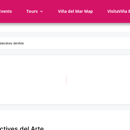
Events
Tours
Viña del Mar Map
VisitaViña 
etectives del Arte
ctives del Arte