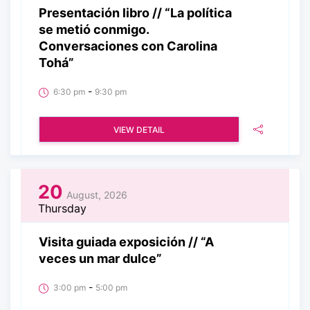
Presentación libro // “La política
se metió conmigo.
Conversaciones con Carolina
Tohá”
-
6:30 pm
9:30 pm
VIEW DETAIL
20
August, 2026
Thursday
Visita guiada exposición // “A
veces un mar dulce”
-
3:00 pm
5:00 pm