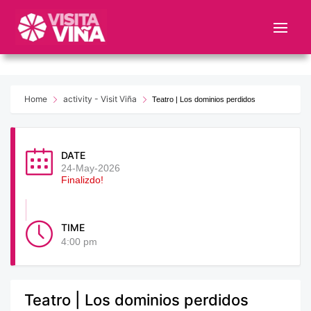
Nota:
este
sitio
web
incluye
un
Home
activity - Visit Viña
Teatro | Los dominios perdidos
sistema
de
accesibilidad.
DATE
24-May-2026
Finalizdo!
TIME
4:00 pm
Teatro | Los dominios perdidos