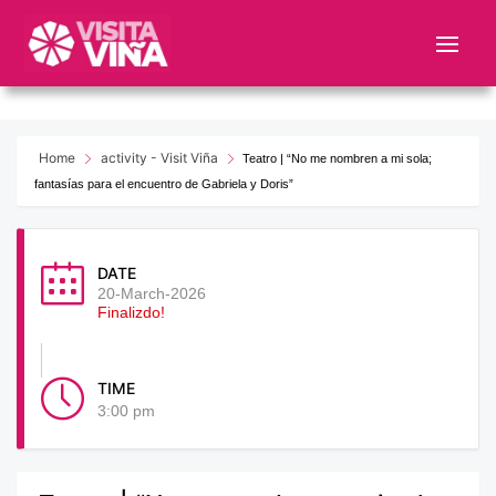
Nota:
este
sitio
web
incluye
un
Home
activity - Visit Viña
Teatro | “No me nombren a mi sola;
sistema
fantasías para el encuentro de Gabriela y Doris”
de
accesibilidad.
DATE
20-March-2026
Finalizdo!
TIME
3:00 pm