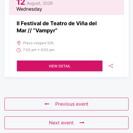
12
August, 2026
Wednesday
II Festival de Teatro de Viña del
Mar // “Vampyr”
Plaza vergara S/N
-
7:00 pm
9:00 pm
VIEW DETAIL
Previous event
Next event