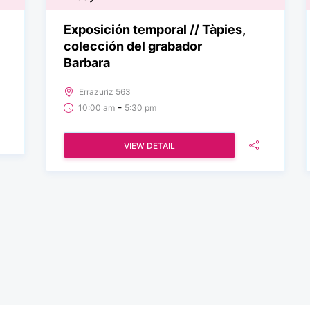
Exposición temporal // Tàpies,
colección del grabador
Barbara
Errazuriz 563
-
10:00 am
5:30 pm
VIEW DETAIL