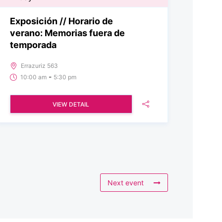
Exposición // Horario de
verano: Memorias fuera de
temporada
Errazuriz 563
-
10:00 am
5:30 pm
VIEW DETAIL
Next event