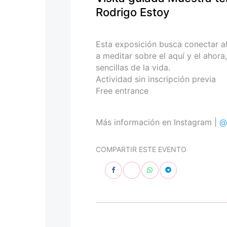
personas
Rodrigo Estoy
con
discapacidad
visual
Esta exposición busca conectar al 
que
a meditar sobre el aquí y el ahora
están
sencillas de la vida.
usando
Actividad sin inscripción previa
un
Free entrance
lector
de
pantalla;
Más información en Instagram |
@
Presione
Control-
COMPARTIR ESTE EVENTO
F10
para
abrir
un
menú
de
accesibilidad.