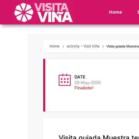
Nota:
este
Home
sitio
web
incluye
un
sistema
Home
activity - Visit Viña
Visita guiada Muestra
de
accesibilidad.
Presione
Control-
DATE
F11
09-May-2026
Finalizdo!
para
ajustar
el
sitio
web
a
las
Visita guiada Muestra te