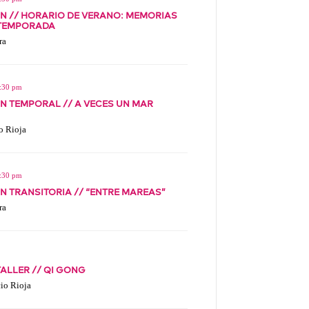
N // HORARIO DE VERANO: MEMORIAS
 TEMPORADA
ra
5:30 pm
N TEMPORAL // A VECES UN MAR
o Rioja
5:30 pm
N TRANSITORIA // “ENTRE MAREAS”
ra
TALLER // QI GONG
cio Rioja