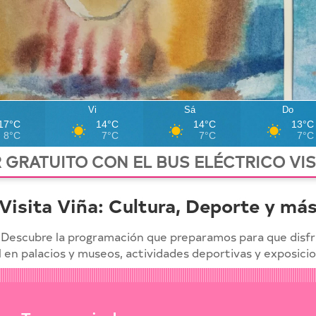
Vi
Sá
Do
17°C
14°C
14°C
13°C
8°C
7°C
7°C
7°C
 GRATUITO CON EL BUS ELÉCTRICO VI
Visita Viña: Cultura, Deporte y má
Descubre la programación que preparamos para que disfru
l en palacios y museos, actividades deportivas y exposicion