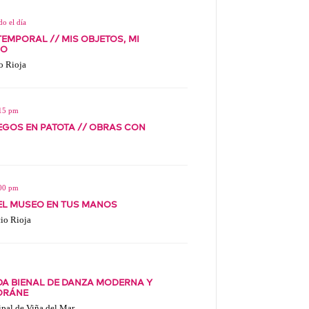
o el día
EMPORAL // MIS OBJETOS, MI
IO
o Rioja
:15 pm
EGOS EN PATOTA // OBRAS CON
:00 pm
 EL MUSEO EN TUS MANOS
cio Rioja
A BIENAL DE DANZA MODERNA Y
ORÁNE
pal de Viña del Mar