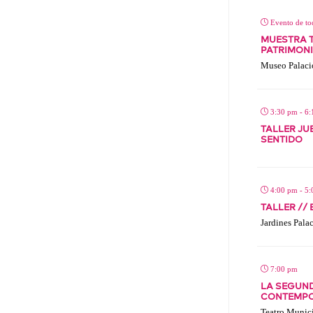
Evento de tod
MUESTRA T
PATRIMON
Museo Palaci
3:30 pm - 6
TALLER JU
SENTIDO
4:00 pm - 5
TALLER //
Jardines Pala
7:00 pm
LA SEGUND
CONTEMP
Teatro Munici