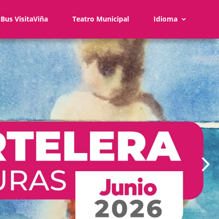
Bus VisitaViña
Teatro Municipal
Idioma
5