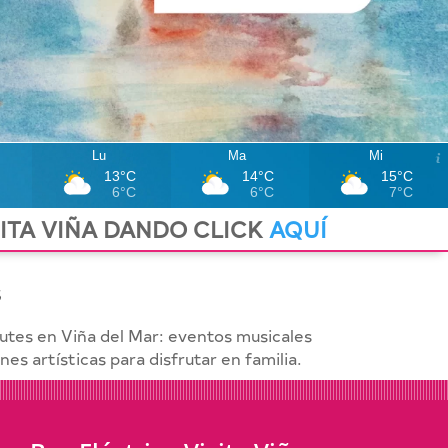
Lu
Ma
Mi
13°C
14°C
15°C
6°C
6°C
7°C
SITA VIÑA DANDO CLICK
AQUÍ
s
tes en Viña del Mar: eventos musicales
es artísticas para disfrutar en familia.