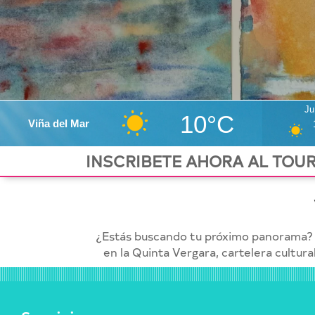
personas
con
discapacidad
visual
que
están
usando
Ju
un
10°C
Viña del Mar
lector
de
INSCRIBETE AHORA AL TOUR
pantalla;
Presione
Control-
F10
para
¿Estás buscando tu próximo panorama? 
abrir
en la Quinta Vergara, cartelera cultura
un
menú
de
accesibilidad.