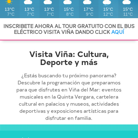
13°C
13°C
13°C
15°C
17°C
15°C
15°C
7°C
7°C
7°C
8°C
9°C
12°C
11°C
INSCRIBETE AHORA AL TOUR GRATUITO CON EL BUS
ELÉCTRICO VISITA VIÑA DANDO CLICK
AQUÍ
Visita Viña: Cultura,
Deporte y más
¿Estás buscando tu próximo panorama?
Descubre la programación que preparamos
para que disfrutes en Viña del Mar: eventos
musicales en la Quinta Vergara, cartelera
cultural en palacios y museos, actividades
deportivas y exposiciones artísticas para
disfrutar en familia.