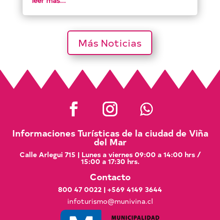
leer más...
Más Noticias
Informaciones Turísticas de la ciudad de Viña
del Mar
Calle Arlegui 715 | Lunes a viernes 09:00 a 14:00 hrs /
15:00 a 17:30 hrs.
Contacto
800 47 0022
|
+569 4149 3644
infoturismo@munivina.cl