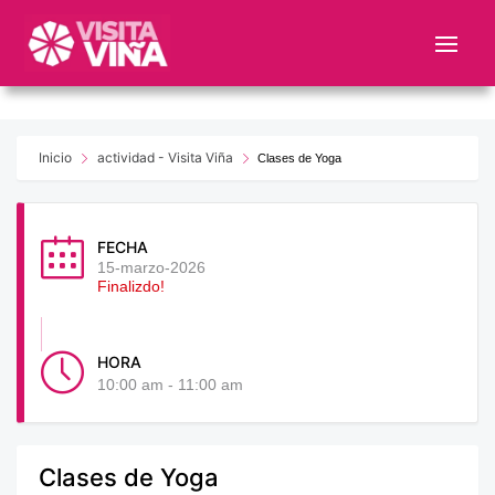
Nota:
este
sitio
web
incluye
un
Inicio
actividad - Visita Viña
Clases de Yoga
sistema
de
accesibilidad.
FECHA
15-marzo-2026
Finalizdo!
HORA
10:00 am - 11:00 am
Clases de Yoga