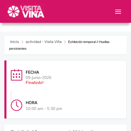
Nota:
este
sitio
web
incluye
un
Inicio
actividad - Visita Viña
Exhibición temporal // Huellas
sistema
persistentes
de
accesibilidad.
FECHA
09-junio-2026
Finalizdo!
HORA
10:00 am - 5:30 pm