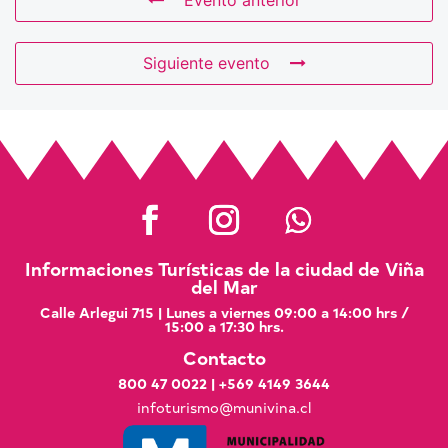
Evento anterior
Siguiente evento
Informaciones Turísticas de la ciudad de Viña
del Mar
Calle Arlegui 715 | Lunes a viernes 09:00 a 14:00 hrs /
15:00 a 17:30 hrs.
Contacto
800 47 0022
|
+569 4149 3644
infoturismo@munivina.cl