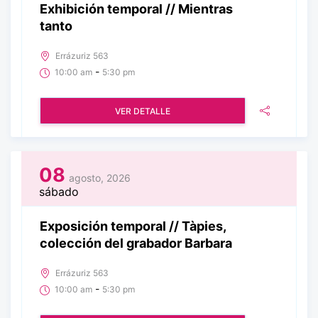
Exhibición temporal // Mientras
tanto
Errázuriz 563
-
10:00 am
5:30 pm
VER DETALLE
08
agosto, 2026
sábado
Exposición temporal // Tàpies,
colección del grabador Barbara
Errázuriz 563
-
10:00 am
5:30 pm