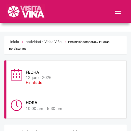
Nota:
este
sitio
web
incluye
un
Inicio
actividad - Visita Viña
Exhibición temporal // Huellas
sistema
persistentes
de
accesibilidad.
FECHA
12-junio-2026
Finalizdo!
HORA
10:00 am - 5:30 pm