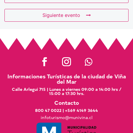
Siguiente evento
Informaciones Turísticas de la ciudad de Viña
del Mar
Calle Arlegui 715 | Lunes a viernes 09:00 a 14:00 hrs /
15:00 a 17:30 hrs.
Contacto
800 47 0022
|
+569 4149 3644
infoturismo@munivina.cl