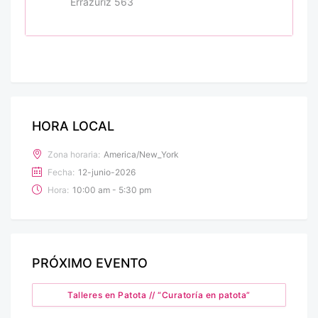
Errázuriz 563
HORA LOCAL
Zona horaria:
America/New_York
Fecha:
12-junio-2026
Hora:
10:00 am - 5:30 pm
PRÓXIMO EVENTO
Talleres en Patota // “Curatoría en patota”