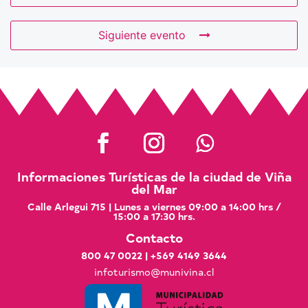
Siguiente evento
Informaciones Turísticas de la ciudad de Viña
del Mar
Calle Arlegui 715 | Lunes a viernes 09:00 a 14:00 hrs /
15:00 a 17:30 hrs.
Contacto
800 47 0022
|
+569 4149 3644
infoturismo@munivina.cl