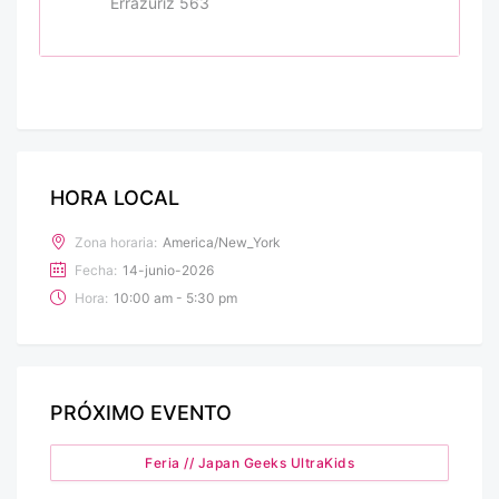
Errázuriz 563
HORA LOCAL
Zona horaria:
America/New_York
Fecha:
14-junio-2026
Hora:
10:00 am - 5:30 pm
PRÓXIMO EVENTO
Feria // Japan Geeks UltraKids