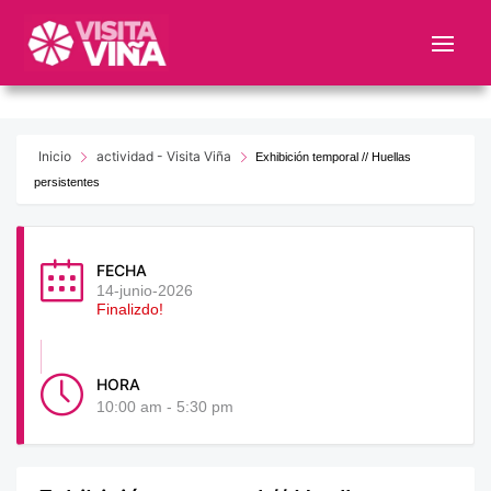
Nota:
este
sitio
web
incluye
un
Inicio
actividad - Visita Viña
Exhibición temporal // Huellas
sistema
persistentes
de
accesibilidad.
FECHA
14-junio-2026
Finalizdo!
HORA
10:00 am - 5:30 pm