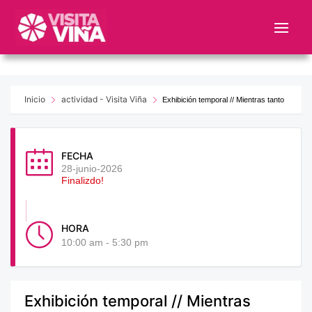
Nota:
este
sitio
web
incluye
un
Inicio
actividad - Visita Viña
Exhibición temporal // Mientras tanto
sistema
de
accesibilidad.
FECHA
28-junio-2026
Finalizdo!
HORA
10:00 am - 5:30 pm
Exhibición temporal // Mientras