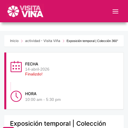
Nota:
este
sitio
web
incluye
un
Inicio
actividad - Visita Viña
Exposición temporal | Colección 360°
sistema
de
accesibilidad.
FECHA
14-abril-2026
Finalizdo!
HORA
10:00 am - 5:30 pm
Exposición temporal | Colección