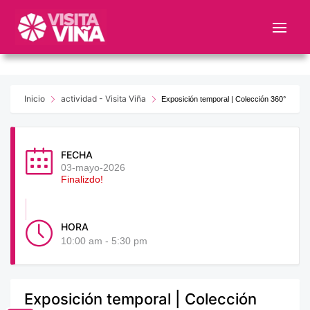
Nota:
este
sitio
web
incluye
un
Inicio
actividad - Visita Viña
Exposición temporal | Colección 360°
sistema
de
accesibilidad.
FECHA
03-mayo-2026
Finalizdo!
HORA
10:00 am - 5:30 pm
Exposición temporal | Colección