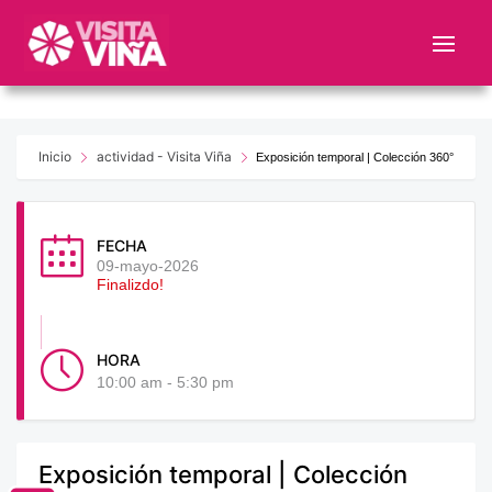
Nota:
este
sitio
web
incluye
un
Inicio
actividad - Visita Viña
Exposición temporal | Colección 360°
sistema
de
accesibilidad.
FECHA
09-mayo-2026
Finalizdo!
HORA
10:00 am - 5:30 pm
Exposición temporal | Colección