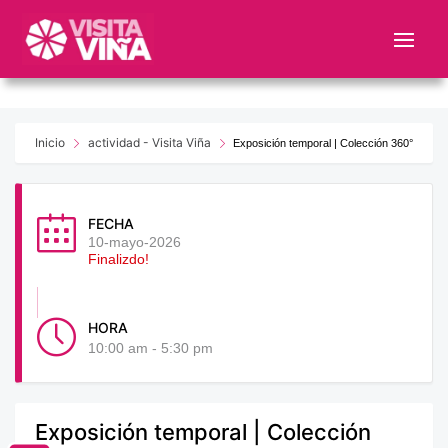
Nota:
este
sitio
web
incluye
un
Inicio
actividad - Visita Viña
Exposición temporal | Colección 360°
sistema
de
accesibilidad.
FECHA
10-mayo-2026
Finalizdo!
HORA
10:00 am - 5:30 pm
Exposición temporal | Colección