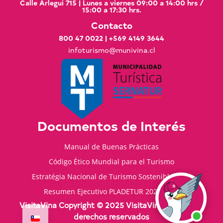
Calle Arlegui 715 | Lunes a viernes 09:00 a 14:00 hrs /
15:00 a 17:30 hrs.
Contacto
800 47 0022
|
+569 4149 3644
infoturismo@munivina.cl
Documentos de Interés
Manual de Buenas Prácticas
Código Ético Mundial para el Turismo
Estratégia Nacional de Turismo Sostenible 2035
Resumen Ejecutivo PLADETUR 2025-2023
VisitaVina Copyright © 2025 VisitaVina - Todos los
derechos reservados