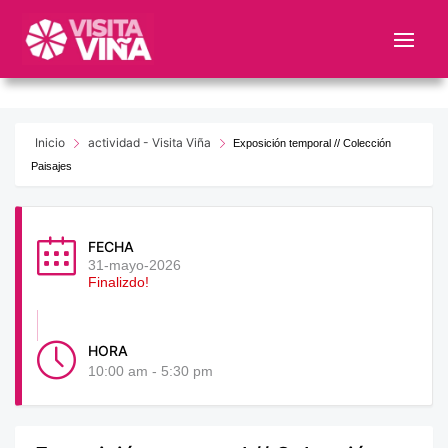
Nota:
este
sitio
web
incluye
un
Inicio
actividad - Visita Viña
Exposición temporal // Colección
sistema
Paisajes
de
accesibilidad.
FECHA
31-mayo-2026
Finalizdo!
HORA
10:00 am - 5:30 pm