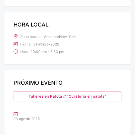
HORA LOCAL
Zona horaria:
America/New_York
Fecha:
31-mayo-2026
Hora:
10:00 am - 5:30 pm
PRÓXIMO EVENTO
Talleres en Patota // “Curatoría en patota”
08-agosto-2026