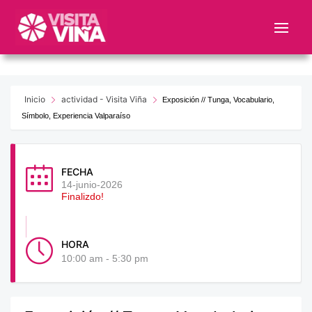
Nota:
este
sitio
web
incluye
un
Inicio
actividad - Visita Viña
Exposición // Tunga, Vocabulario,
sistema
Símbolo, Experiencia Valparaíso
de
accesibilidad.
FECHA
14-junio-2026
Finalizdo!
HORA
10:00 am - 5:30 pm