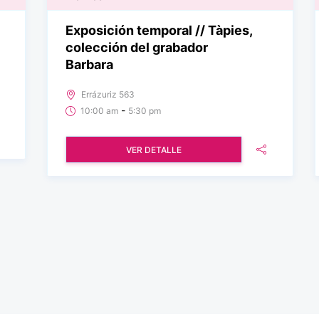
Exposición temporal // Tàpies,
colección del grabador
Barbara
Errázuriz 563
-
10:00 am
5:30 pm
VER DETALLE