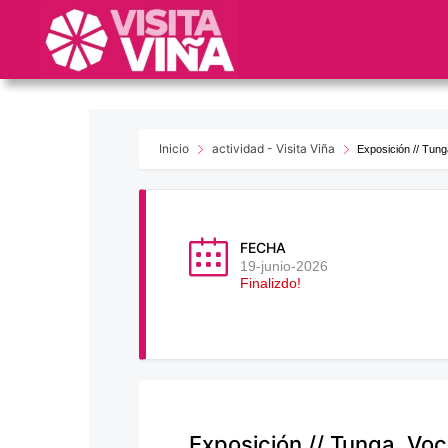
Nota:
este
sitio
web
incluye
un
sistema
Inicio
actividad - Visita Viña
Exposición // Tung
de
accesibilidad.
Presione
Control-
FECHA
F11
19-junio-2026
Finalizdo!
para
ajustar
el
sitio
web
a
las
Exposición // Tunga, Voc