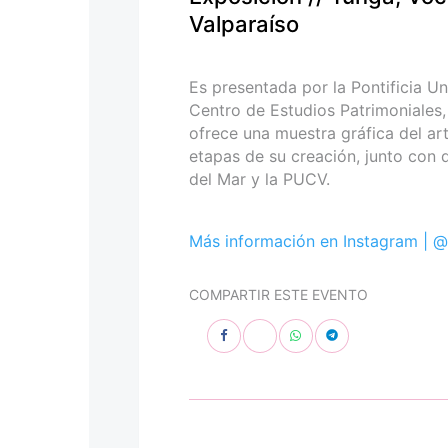
personas
Valparaíso
con
discapacidad
visual
Es presentada por la Pontificia Un
que
Centro de Estudios Patrimoniales,
están
ofrece una muestra gráfica del ar
usando
etapas de su creación, junto con
un
del Mar y la PUCV.
lector
de
pantalla;
Más información en Instagram |
@
Presione
Control-
COMPARTIR ESTE EVENTO
F10
para
abrir
un
menú
de
accesibilidad.