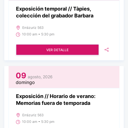
Exposición temporal // Tàpies,
colección del grabador Barbara
Errázuriz 563
-
10:00 am
5:30 pm
VER DETALLE
09
agosto, 2026
domingo
Exposición // Horario de verano:
Memorias fuera de temporada
Errázuriz 563
-
10:00 am
5:30 pm