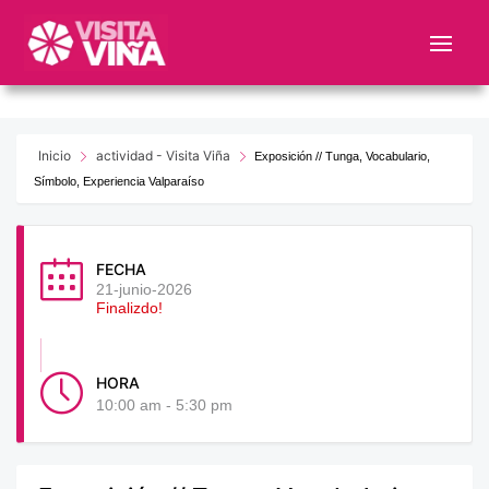
Nota:
este
sitio
web
incluye
un
Inicio
actividad - Visita Viña
Exposición // Tunga, Vocabulario,
sistema
Símbolo, Experiencia Valparaíso
de
accesibilidad.
FECHA
21-junio-2026
Finalizdo!
HORA
10:00 am - 5:30 pm