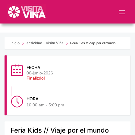
Nota:
este
sitio
web
incluye
un
Inicio
actividad - Visita Viña
Feria Kids // Viaje por el mundo
sistema
de
accesibilidad.
FECHA
06-junio-2026
Finalizdo!
HORA
10:00 am - 5:00 pm
Feria Kids // Viaje por el mundo