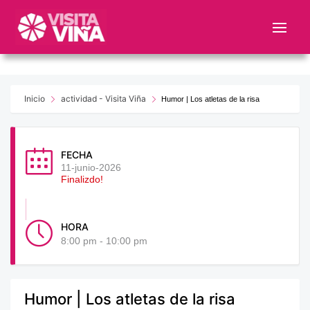
Nota:
este
sitio
web
incluye
un
Inicio
actividad - Visita Viña
Humor | Los atletas de la risa
sistema
de
accesibilidad.
FECHA
11-junio-2026
Finalizdo!
HORA
8:00 pm - 10:00 pm
Humor | Los atletas de la risa