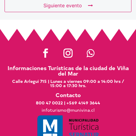
Siguiente evento
Informaciones Turísticas de la ciudad de Viña
del Mar
Calle Arlegui 715 | Lunes a viernes 09:00 a 14:00 hrs /
15:00 a 17:30 hrs.
Contacto
800 47 0022
|
+569 4149 3644
infoturismo@munivina.cl