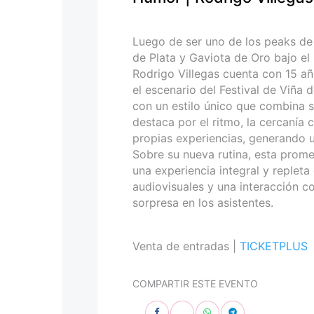
personas
con
discapacidad
Luego de ser uno de los peaks de 
visual
de Plata y Gaviota de Oro bajo el 
que
Rodrigo Villegas cuenta con 15 añ
están
el escenario del Festival de Viña 
usando
con un estilo único que combina s
un
destaca por el ritmo, la cercanía 
lector
propias experiencias, generando u
de
Sobre su nueva rutina, esta prome
pantalla;
una experiencia integral y repleta
Presione
audiovisuales y una interacción c
Control-
sorpresa en los asistentes.
F10
para
abrir
Venta de entradas |
TICKETPLUS
un
menú
COMPARTIR ESTE EVENTO
de
accesibilidad.