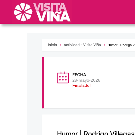
Nota:
este
sitio
web
incluye
un
sistema
Inicio
actividad - Visita Viña
Humor | Rodrigo Vi
de
accesibilidad.
Presione
Control-
FECHA
F11
29-mayo-2026
Finalizdo!
para
ajustar
el
sitio
web
a
las
Humor | Rodrigo Villegas