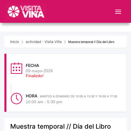
Nota:
este
sitio
web
incluye
un
Inicio
actividad - Visita Viña
Muestra temporal // Día del Libro
sistema
de
accesibilidad.
FECHA
09-mayo-2026
Finalizdo!
HORA
MARTES A DOMINGO DE 10:00 A 13:30 Y 15:00 A 17:30
10:00 am - 5:30 pm
Muestra temporal // Día del Libro