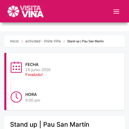
Nota:
este
sitio
web
incluye
un
Inicio
actividad - Visita Viña
Stand up | Pau San Martín
sistema
de
accesibilidad.
FECHA
19-junio-2026
Finalizdo!
HORA
9:00 pm
Stand up | Pau San Martín