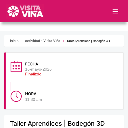
Nota:
este
sitio
web
incluye
un
Inicio
actividad - Visita Viña
Taller Aprendices | Bodegón 3D
sistema
de
accesibilidad.
FECHA
16-mayo-2026
Finalizdo!
HORA
11:30 am
Taller Aprendices | Bodegón 3D