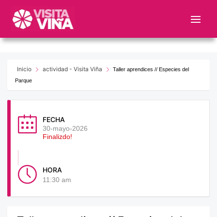
Nota:
este
sitio
web
incluye
un
Inicio
actividad - Visita Viña
Taller aprendices // Especies del
sistema
Parque
de
accesibilidad.
FECHA
30-mayo-2026
Finalizdo!
HORA
11:30 am