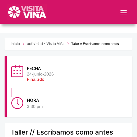
Nota:
este
sitio
web
incluye
un
Inicio
actividad - Visita Viña
Taller // Escribamos como antes
sistema
de
accesibilidad.
FECHA
24-junio-2026
Finalizdo!
HORA
3:30 pm
Taller // Escribamos como antes