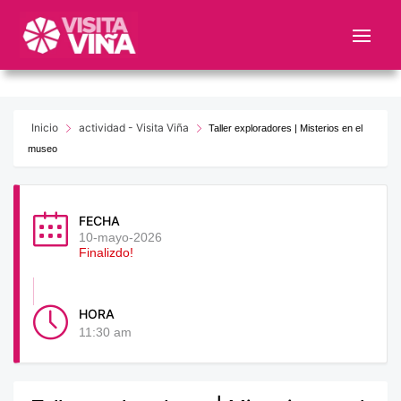
Nota:
este
sitio
web
incluye
un
Inicio
actividad - Visita Viña
Taller exploradores | Misterios en el
sistema
museo
de
accesibilidad.
FECHA
10-mayo-2026
Finalizdo!
HORA
11:30 am