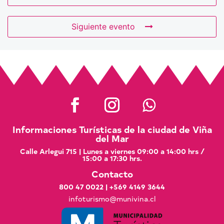
Siguiente evento
Informaciones Turísticas de la ciudad de Viña
del Mar
Calle Arlegui 715 | Lunes a viernes 09:00 a 14:00 hrs /
15:00 a 17:30 hrs.
Contacto
800 47 0022
|
+569 4149 3644
infoturismo@munivina.cl