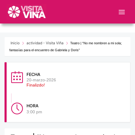
Nota:
este
sitio
web
incluye
un
Inicio
actividad - Visita Viña
Teatro | “No me nombren a mi sola;
sistema
fantasías para el encuentro de Gabriela y Doris”
de
accesibilidad.
FECHA
20-marzo-2026
Finalizdo!
HORA
3:00 pm