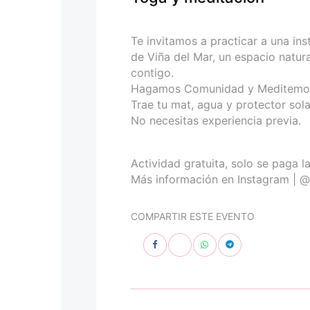
personas
con
discapacidad
Te invitamos a practicar a una in
visual
de Viña del Mar, un espacio natura
que
contigo.
están
Hagamos Comunidad y Meditemos 
usando
Trae tu mat, agua y protector sola
un
No necesitas experiencia previa.
lector
de
pantalla;
Actividad gratuita, solo se paga l
Presione
Más información en Instagram | 
Control-
F10
COMPARTIR ESTE EVENTO
para
abrir
un
menú
de
accesibilidad.