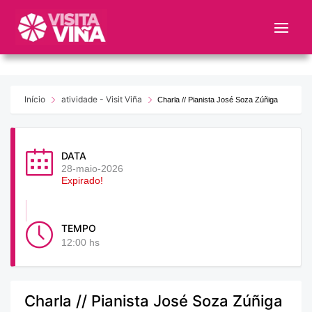
Nota:
este
sitio
web
incluye
un
Início
atividade - Visit Viña
Charla // Pianista José Soza Zúñiga
sistema
de
accesibilidad.
DATA
28-maio-2026
Expirado!
TEMPO
12:00 hs
Charla // Pianista José Soza Zúñiga