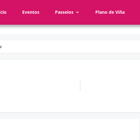
ício
Eventos
Passeios
Plano de Viña
p