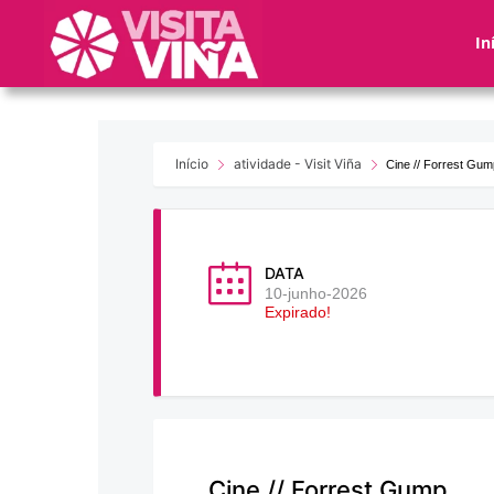
Nota:
este
In
sitio
web
incluye
un
sistema
Início
atividade - Visit Viña
Cine // Forrest Gum
de
accesibilidad.
Presione
Control-
DATA
F11
10-junho-2026
Expirado!
para
ajustar
el
sitio
web
a
las
Cine // Forrest Gump