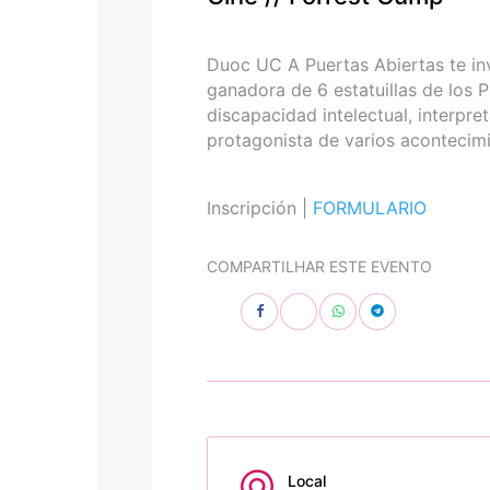
personas
con
discapacidad
Duoc UC A Puertas Abiertas te inv
visual
ganadora de 6 estatuillas de los P
que
discapacidad intelectual, interpr
están
protagonista de varios acontecimi
usando
un
lector
Inscripción |
FORMULARIO
de
pantalla;
COMPARTILHAR ESTE EVENTO
Presione
Control-
F10
para
abrir
un
menú
de
accesibilidad.
Local