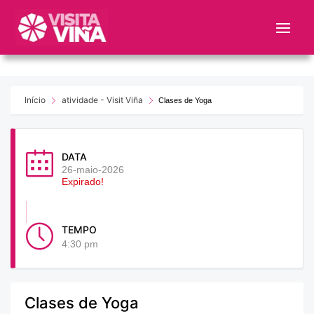
Nota:
este
sitio
web
incluye
un
Início
atividade - Visit Viña
Clases de Yoga
sistema
de
accesibilidad.
DATA
26-maio-2026
Expirado!
TEMPO
4:30 pm
Clases de Yoga