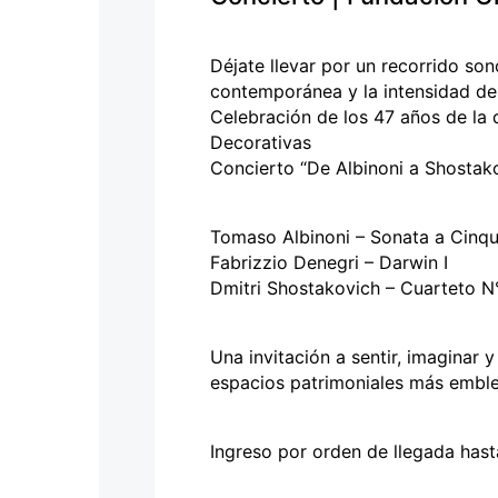
personas
con
discapacidad
Déjate llevar por un recorrido son
visual
contemporánea y la intensidad del
que
Celebración de los 47 años de la 
están
Decorativas
usando
Concierto “De Albinoni a Shostak
un
lector
de
Tomaso Albinoni – Sonata a Cinq
pantalla;
Fabrizzio Denegri – Darwin I
Presione
Dmitri Shostakovich – Cuarteto N
Control-
F10
Una invitación a sentir, imaginar 
para
espacios patrimoniales más emble
abrir
un
menú
Ingreso por orden de llegada hasta
de
accesibilidad.