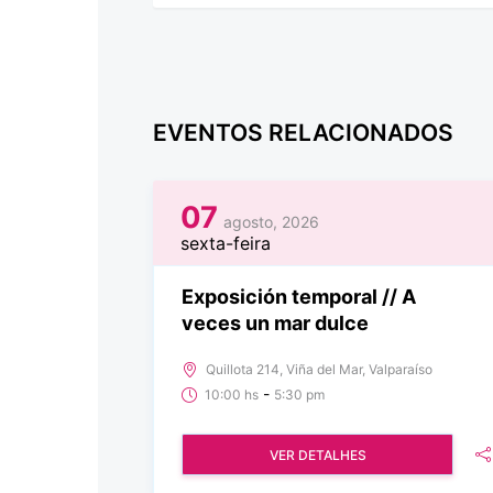
EVENTOS RELACIONADOS
07
agosto, 2026
sexta-feira
Exposición temporal // A
veces un mar dulce
Quillota 214, Viña del Mar, Valparaíso
-
10:00 hs
5:30 pm
VER DETALHES