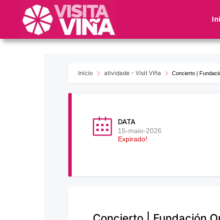
Nota:
este
In
sitio
web
incluye
un
sistema
Início
atividade - Visit Viña
Concierto | Fundac
de
accesibilidad.
Presione
Control-
DATA
F11
15-maio-2026
Expirado!
para
ajustar
el
sitio
web
a
las
Concierto | Fundación 