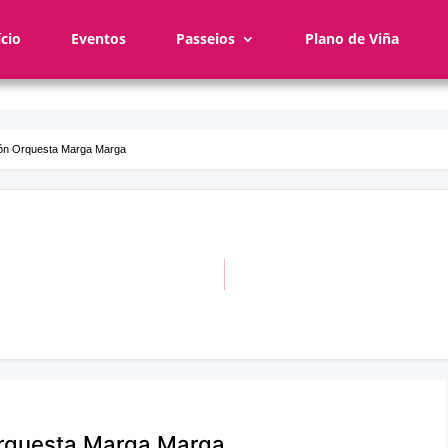
ício
Eventos
Passeios
Plano de Viña
ión Orquesta Marga Marga
Orquesta Marga Marga