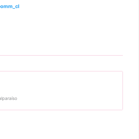
omm_cl
alparaíso