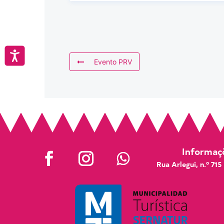
Accesibilidad
Evento PRV
Informaçõ
Rua Arlegui, n.º 715