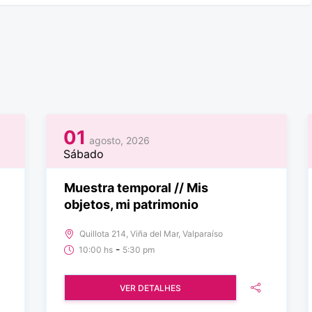
01
agosto, 2026
Sábado
Muestra temporal // Mis
objetos, mi patrimonio
Quillota 214, Viña del Mar, Valparaíso
-
10:00 hs
5:30 pm
VER DETALHES