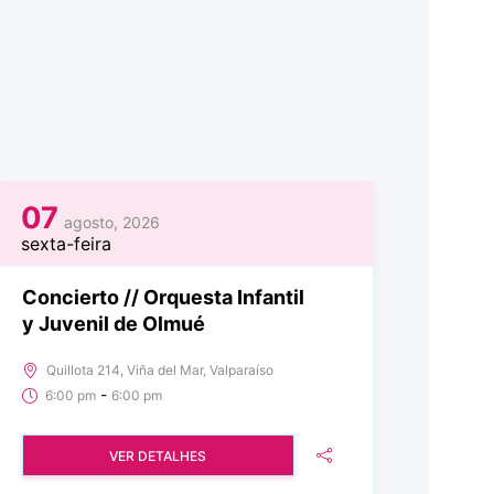
07
agosto, 2026
sexta-feira
Concierto // Orquesta Infantil
y Juvenil de Olmué
Quillota 214, Viña del Mar, Valparaíso
-
6:00 pm
6:00 pm
VER DETALHES