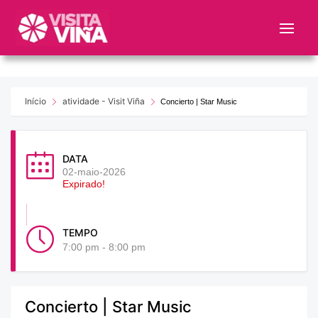
Nota:
este
sitio
web
incluye
un
Início
atividade - Visit Viña
Concierto | Star Music
sistema
de
accesibilidad.
DATA
02-maio-2026
Expirado!
TEMPO
7:00 pm - 8:00 pm
Concierto | Star Music