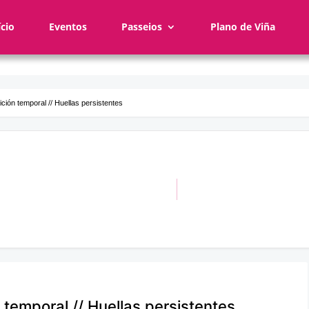
ício
Eventos
Passeios
Plano de Viña
ción temporal // Huellas persistentes
 temporal // Huellas persistentes