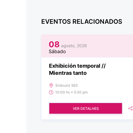
EVENTOS RELACIONADOS
08
agosto, 2026
Sábado
Exhibición temporal //
Mientras tanto
Errázuriz 563
-
10:00 hs
5:30 pm
VER DETALHES