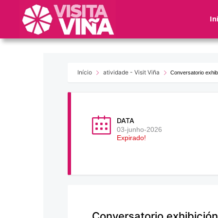
Nota:
este
In
sitio
web
incluye
un
sistema
Início
atividade - Visit Viña
Conversatorio exhibi
de
accesibilidad.
Presione
Control-
DATA
F11
03-junho-2026
Expirado!
para
ajustar
el
sitio
web
a
las
Conversatorio exhibición