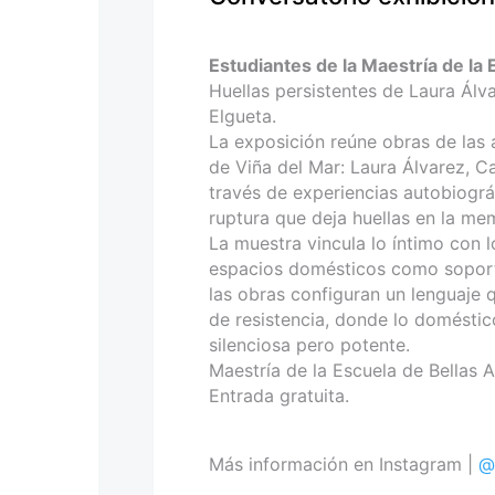
personas
con
discapacidad
Estudiantes de la Maestría de la 
visual
Huellas persistentes de Laura Álv
que
Elgueta.
están
La exposición reúne obras de las 
usando
de Viña del Mar: Laura Álvarez, C
un
través de experiencias autobiográ
lector
ruptura que deja huellas en la mem
de
La muestra vincula lo íntimo con l
pantalla;
espacios domésticos como soporte
Presione
las obras configuran un lenguaje 
Control-
de resistencia, donde lo doméstic
F10
silenciosa pero potente.
para
Maestría de la Escuela de Bellas A
abrir
Entrada gratuita.
un
menú
de
Más información en Instagram |
@
accesibilidad.