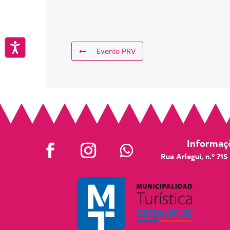
Accesibilidad
Evento PRV
Informaçõ
Rua Arlegui, n.º 715