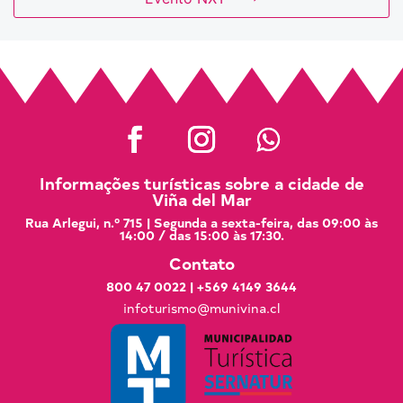
Informações turísticas sobre a cidade de
Viña del Mar
Rua Arlegui, n.º 715 | Segunda a sexta-feira, das 09:00 às
14:00 / das 15:00 às 17:30.
Contato
800 47 0022
|
+569 4149 3644
infoturismo@munivina.cl