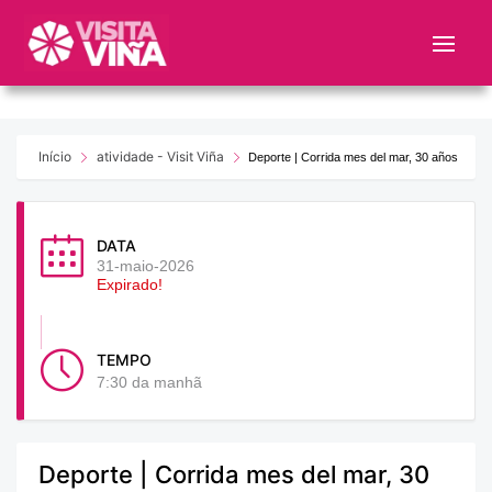
Nota:
este
sitio
web
incluye
un
Início
atividade - Visit Viña
Deporte | Corrida mes del mar, 30 años
sistema
de
accesibilidad.
DATA
31-maio-2026
Expirado!
TEMPO
7:30 da manhã
Deporte | Corrida mes del mar, 30