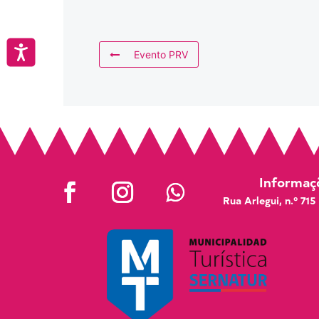
Accesibilidad
Evento PRV
Informaçõ
Rua Arlegui, n.º 715