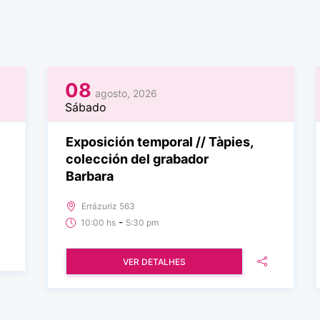
08
agosto, 2026
Sábado
Exposición temporal // Tàpies,
colección del grabador
Barbara
Errázuriz 563
-
10:00 hs
5:30 pm
VER DETALHES