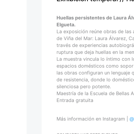
personas
con
discapacidad
Huellas persistentes de Laura Ál
visual
Elgueta.
que
La exposición reúne obras de las 
están
de Viña del Mar: Laura Álvarez, C
usando
través de experiencias autobiográ
un
ruptura que deja huellas en la mem
lector
La muestra vincula lo íntimo con l
de
espacios domésticos como soporte
pantalla;
las obras configuran un lenguaje 
Presione
de resistencia, donde lo doméstic
Control-
silenciosa pero potente.
F10
Maestría de la Escuela de Bellas A
para
Entrada gratuita
abrir
un
menú
Más información en Instagram |
@
de
accesibilidad.