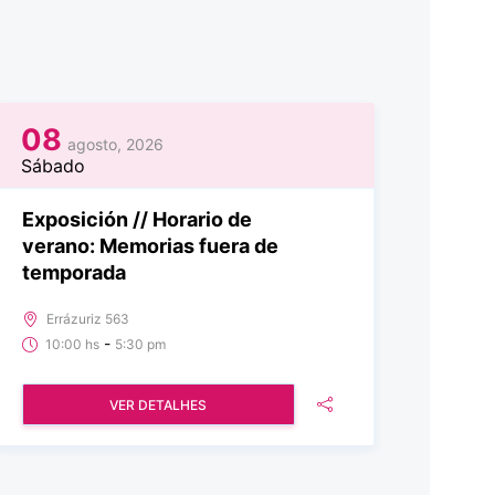
08
agosto, 2026
Sábado
Exposición // Horario de
verano: Memorias fuera de
temporada
Errázuriz 563
-
10:00 hs
5:30 pm
VER DETALHES