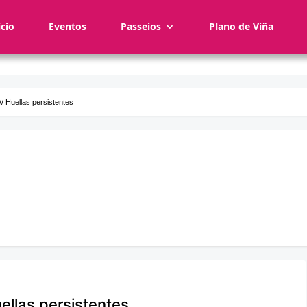
ício
Eventos
Passeios
Plano de Viña
// Huellas persistentes
uellas persistentes