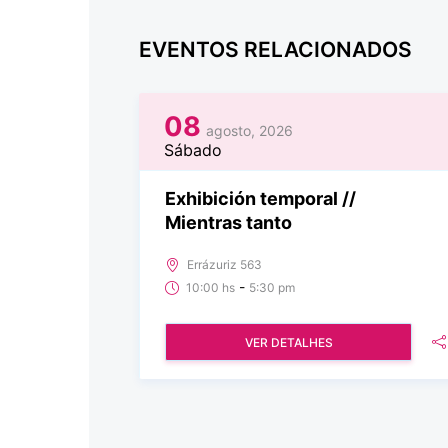
EVENTOS RELACIONADOS
08
agosto, 2026
Sábado
Exhibición temporal //
Mientras tanto
Errázuriz 563
-
10:00 hs
5:30 pm
VER DETALHES