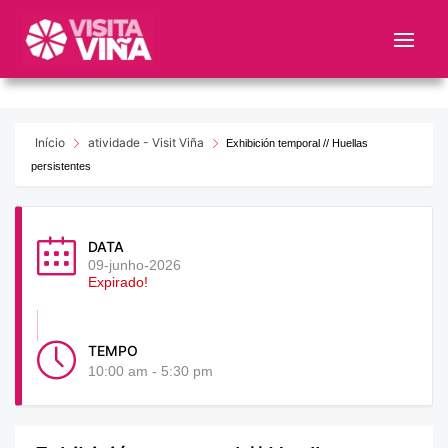
Nota:
este
sitio
web
incluye
un
Início
atividade - Visit Viña
Exhibición temporal // Huellas
sistema
persistentes
de
accesibilidad.
DATA
09-junho-2026
Expirado!
TEMPO
10:00 am - 5:30 pm