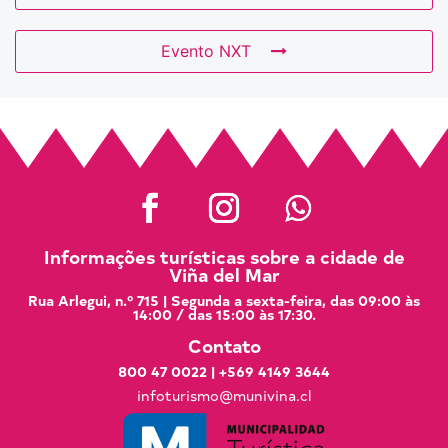
Evento NXT
Informações turísticas sobre a cidade de
Viña del Mar
Rua Arlegui, n.º 715 | Segunda a sexta-feira, das 09:00 às
14:00 / das 15:00 às 17:30.
Contato
800 47 0022
|
+569 4149 3644
infoturismo@munivina.cl