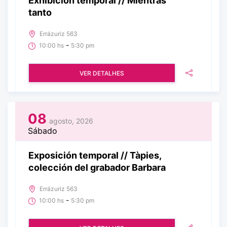
Exhibición temporal // Mientras
tanto
Errázuriz 563
-
10:00 hs
5:30 pm
VER DETALHES
08
agosto, 2026
Sábado
Exposición temporal // Tàpies,
colección del grabador Barbara
Errázuriz 563
-
10:00 hs
5:30 pm