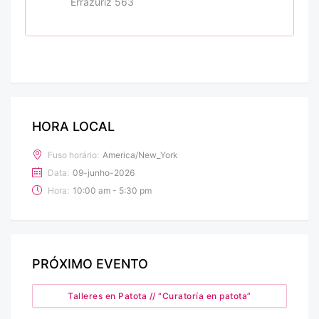
Errázuriz 563
HORA LOCAL
Fuso horário:
America/New_York
Data:
09-junho-2026
Hora:
10:00 am - 5:30 pm
PRÓXIMO EVENTO
Talleres en Patota // “Curatoría en patota”