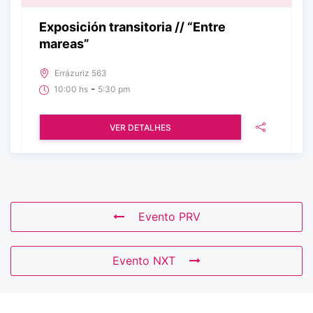
Exposición transitoria // “Entre
mareas”
Errázuriz 563
-
10:00 hs
5:30 pm
VER DETALHES
Evento PRV
Evento NXT