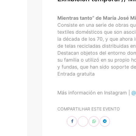
personas
con
discapacidad
Mientras tanto” de María José Mi
visual
Consiste en una serie de obras q
que
textiles domésticos que son asocia
están
la década de los 70, y que ahora i
usando
de telas recicladas distribuidas e
un
Destacan objetos del entorno domé
lector
su familia o utilizó en su propio 
de
y fundas, que han sido soporte d
pantalla;
Entrada gratuita
Presione
Control-
F10
Más información en Instagram |
@
para
abrir
COMPARTILHAR ESTE EVENTO
un
menú
de
accesibilidad.