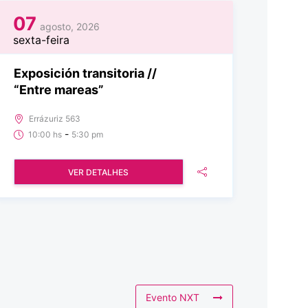
07
agosto, 2026
sexta-feira
Exposición transitoria //
“Entre mareas”
Errázuriz 563
-
10:00 hs
5:30 pm
VER DETALHES
Evento NXT