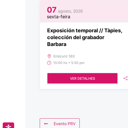
07
agosto, 2026
sexta-feira
Exposición temporal // Tàpies,
colección del grabador
Barbara
Errázuriz 563
-
10:00 hs
5:30 pm
VER DETALHES
Evento PRV
Accesibilidad