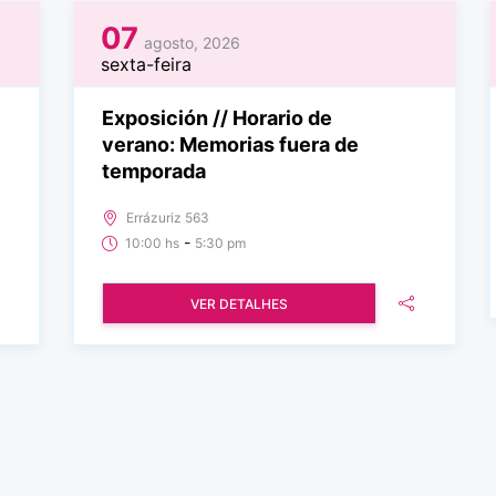
07
agosto, 2026
sexta-feira
Exposición // Horario de
verano: Memorias fuera de
temporada
Errázuriz 563
-
10:00 hs
5:30 pm
VER DETALHES