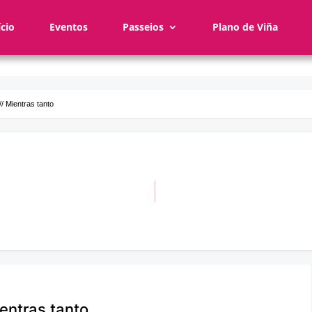
ício
Eventos
Passeios
Plano de Viña
// Mientras tanto
ientras tanto