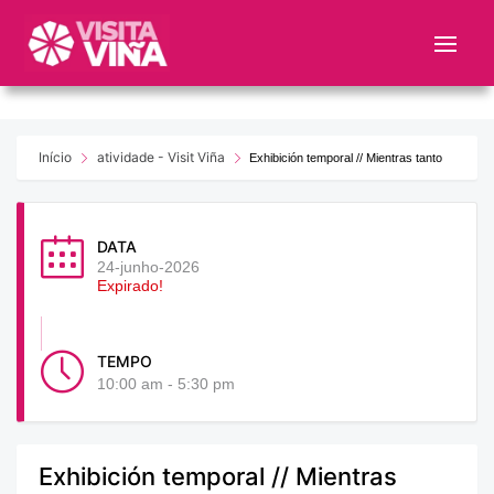
Nota:
este
sitio
web
incluye
un
Início
atividade - Visit Viña
Exhibición temporal // Mientras tanto
sistema
de
accesibilidad.
DATA
24-junho-2026
Expirado!
TEMPO
10:00 am - 5:30 pm
Exhibición temporal // Mientras