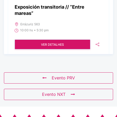
Exposición transitoria // “Entre
mareas”
Errázuriz 563
-
10:00 hs
5:30 pm
VER DETALHES
Evento PRV
Evento NXT