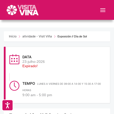
Nota:
este
sitio
web
incluye
un
Início
atividade - Visit Viña
Exposición // Día de Sol
sistema
de
accesibilidad.
DATA
23-julho-2026
Expirado!
TEMPO
LUNES A VIERNES DE 09:00 A 14:00 Y 15:30 A 17:00
HORAS
9:00 am - 5:00 pm
Accesibilidad