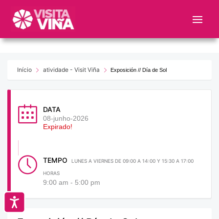
Nota:
este
sitio
web
incluye
un
Início
atividade - Visit Viña
Exposición // Día de Sol
sistema
de
accesibilidad.
DATA
08-junho-2026
Expirado!
TEMPO
LUNES A VIERNES DE 09:00 A 14:00 Y 15:30 A 17:00
HORAS
9:00 am - 5:00 pm
Accesibilidad