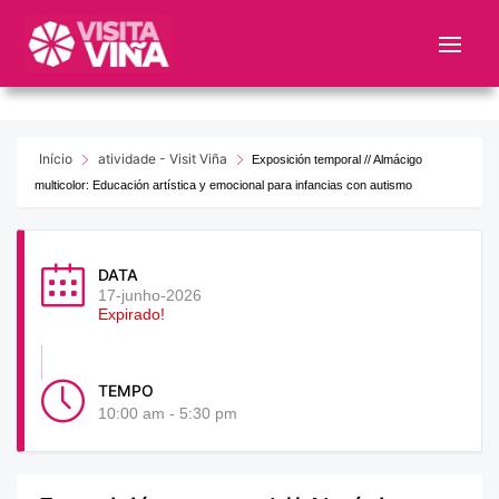
Nota:
este
sitio
web
incluye
un
Início
atividade - Visit Viña
Exposición temporal // Almácigo
sistema
multicolor: Educación artística y emocional para infancias con autismo
de
accesibilidad.
DATA
17-junho-2026
Expirado!
TEMPO
10:00 am - 5:30 pm