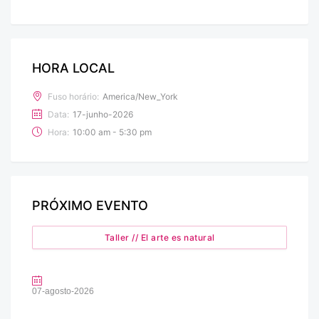
HORA LOCAL
Fuso horário:
America/New_York
Data:
17-junho-2026
Hora:
10:00 am - 5:30 pm
PRÓXIMO EVENTO
Taller // El arte es natural
07-agosto-2026