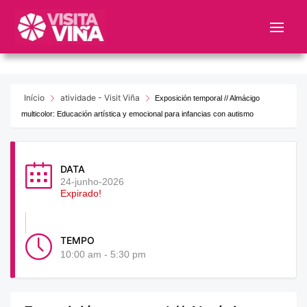
Nota:
este
sitio
web
incluye
un
Início
atividade - Visit Viña
Exposición temporal // Almácigo
sistema
multicolor: Educación artística y emocional para infancias con autismo
de
accesibilidad.
DATA
24-junho-2026
Expirado!
TEMPO
10:00 am - 5:30 pm