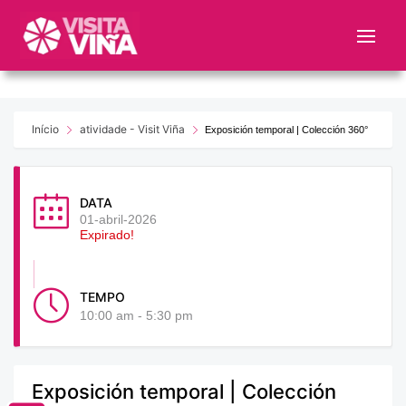
Nota:
este
sitio
web
incluye
un
Início
atividade - Visit Viña
Exposición temporal | Colección 360°
sistema
de
accesibilidad.
DATA
01-abril-2026
Expirado!
TEMPO
10:00 am - 5:30 pm
Exposición temporal | Colección