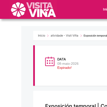
Nota:
este
In
sitio
web
incluye
un
sistema
Início
atividade - Visit Viña
Exposición temporal
de
accesibilidad.
Presione
Control-
DATA
F11
08-maio-2026
Expirado!
para
ajustar
el
sitio
web
a
las
Exposición temporal | C