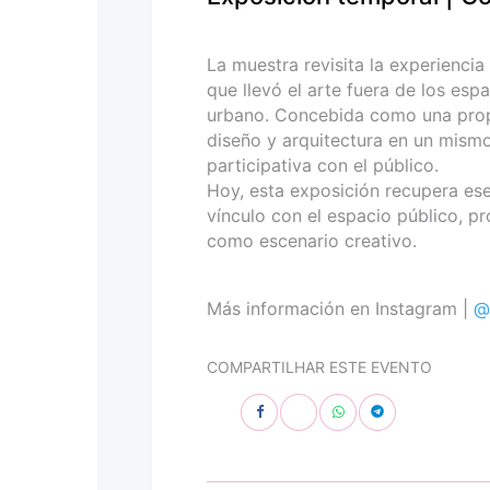
personas
con
discapacidad
La muestra revisita la experiencia
visual
que llevó el arte fuera de los esp
que
urbano. Concebida como una propues
están
diseño y arquitectura en un mismo
usando
participativa con el público.
un
Hoy, esta exposición recupera ese 
lector
vínculo con el espacio público, p
de
como escenario creativo.
pantalla;
Presione
Control-
Más información en Instagram |
@
F10
para
COMPARTILHAR ESTE EVENTO
abrir
un
menú
de
accesibilidad.