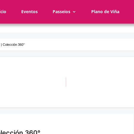
ício
Eventos
Passeios
Plano de Viña
 | Colección 360°
olección 360°